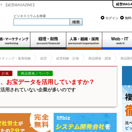
経営MAGA
【経営MAGAZINE】
ビジネスコラムを検索
ログイン
無料
ケティング・集客戦略
経営
経営戦略・計画
商品開発・調達
商品開
・計画
商品開発ノウハウ
る、お宝データを活用していますか？
に活用されていない企業が多いのです