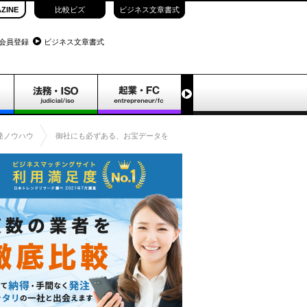
ZINE
比較ビズ
ビジネス文章書式
会員登録
ビジネス文章書式
発ノウハウ
御社にも必ずある、お宝データを活用していますか？