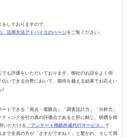
スをしておりますので、
の、活用方法アドバイスのページ
をご覧ください。
応でも評価をいただいております。御社のお話をよく伺
手伝いできる分野において、期待を越える結果でお応えい
へ
）
ポートできる「視点・着眼点」「調査設計力」「分析力」
ケティング会社の真の評価点であると肝に銘じ、研鑽を積
用いただける
「アンケート用紙作成代行サービス」
で
れまで全員の方が「さすがですね！」と驚かれ、そして満