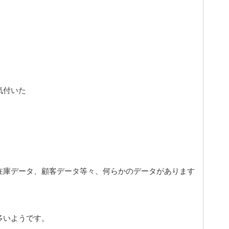
、
気付いた
在庫データ、顧客データ等々、何らかのデータがあります
多いようです。