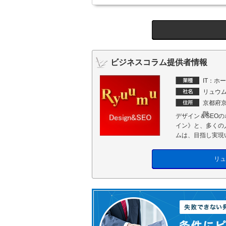
ビジネスコラム提供者情報
IT：ホ
リュウ
京都府京
階
デザイン＆SEO
イン》と、多くの
ムは、目指し実現
リュ