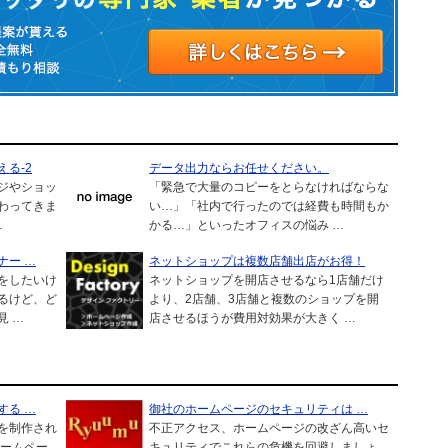
る-2
データ出力ならお任せください。
ジやショッ
「緊急で大量のコピーをとらなければならな
わってきま
い…」「社内で行ったのでは経費も時間もか
…
かる…」といったオフィスの悩み …
ナー …
ネットショップは複数店舗出店がお得！
をしたいけ
ネットショップを開店させるなら1店舗だけ
るけど、ど
より、2店舗、3店舗と複数のショップを開
見 …
店させるほうが費用対効果が大きく …
する …
御社のホームページのセキュリティは …
を制作され
不正アクセス、ホームページの改ざん高いセ
ホームペー
キュリティでこれらの危機を回避しましょ