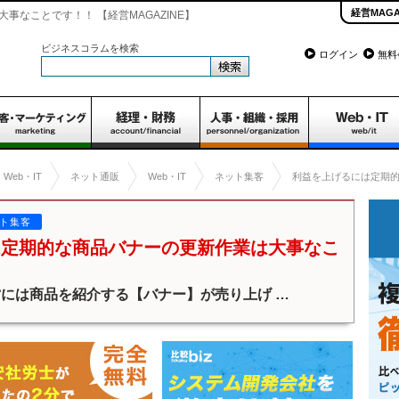
経営MAGA
なことです！！ 【経営MAGAZINE】
ビジネスコラムを検索
ログイン
無料
Web・IT
ネット通販
Web・IT
ネット集客
利益を上げるには定期
ト集客
は定期的な商品バナーの更新作業は大事なこ
には商品を紹介する【バナー】が売り上げ …