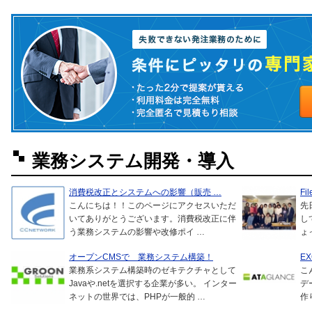
業務システム開発・導入
消費税改正とシステムへの影響（販売 …
Fi
こんにちは！！このページにアクセスいただ
先
いてありがとうございます。消費税改正に伴
し
う業務システムの影響や改修ポイ …
ょ
オープンCMSで 業務システム構築！
E
業務系システム構築時のゼキテクチャとして
こ
Javaや.netを選択する企業が多い。 インター
デ
ネットの世界では、PHPが一般的 …
作