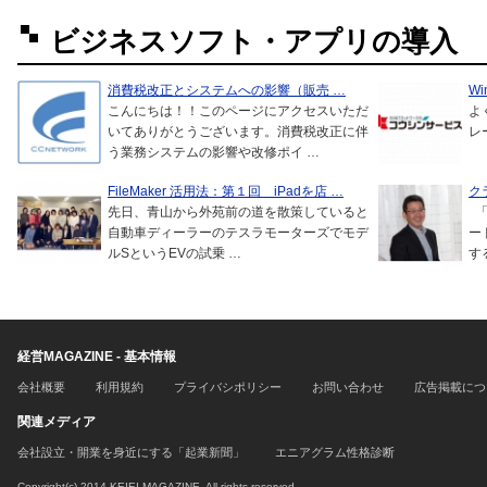
ビジネスソフト・アプリの導入
消費税改正とシステムへの影響（販売 …
W
こんにちは！！このページにアクセスいただ
よ
いてありがとうございます。消費税改正に伴
レ
う業務システムの影響や改修ポイ …
FileMaker 活用法：第１回 iPadを店 …
ク
先日、青山から外苑前の道を散策していると
「
自動車ディーラーのテスラモーターズでモデ
ー
ルSというEVの試乗 …
す
経営MAGAZINE - 基本情報
会社概要
利用規約
プライバシポリシー
お問い合わせ
広告掲載につ
関連メディア
会社設立・開業を身近にする「起業新聞」
エニアグラム性格診断
Copyright(c) 2014 KEIEI MAGAZINE. All rights reserved.