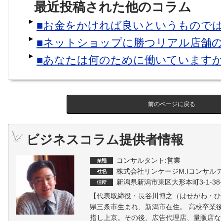
最近投稿された他のコラム
■お金をかければ良いというもので
■ネットショップに勝つリアル店舗
■あなたは何のために働いています
前のページに戻る
ビジネスコラム提供者情報
コンサルタント:営業
株式会社リンケージM.Iコンサル
新潟県新潟市東区大形本町3-1-38-
【代表取締役・長谷川博之（はせがわ・ひ
県三条市生まれ、新潟市在住。 高校卒業
指し上京。その後、広告代理店、量販店な