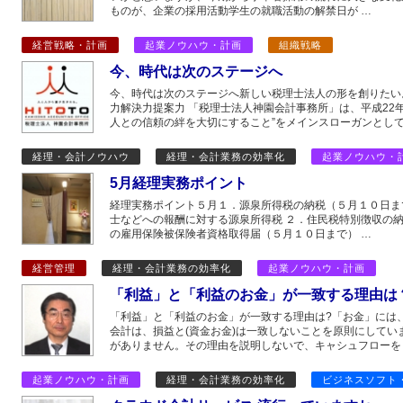
ものが、企業の採用活動学生の就職活動の解禁日が …
経営戦略・計画
起業ノウハウ・計画
組織戦略
今、時代は次のステージへ
今、時代は次のステージへ新しい税理士法人の形を創りたい
力解決力提案力 「税理士法人神園会計事務所」は、平成22年6
人との信頼の絆を大切にすること”をメインスローガンとして
経理・会計ノウハウ
経理・会計業務の効率化
起業ノウハウ・
5月経理実務ポイント
経理実務ポイント５月１．源泉所得税の納税（５月１０日ま
士などへの報酬に対する源泉所得税 ２．住民税特別徴収の納
の雇用保険被保険者資格取得届（５月１０日まで） …
経営管理
経理・会計業務の効率化
起業ノウハウ・計画
「利益」と「利益のお金」が一致する理由は
「利益」と「利益のお金」が一致する理由は?「お金」には
会計は、損益と(資金お金)は一致しないことを原則にして
がありません。その理由を説明しないで、キャシュフローを
起業ノウハウ・計画
経理・会計業務の効率化
ビジネスソフト