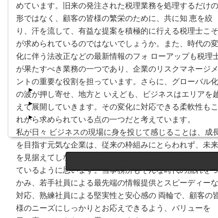
めています。旧来の発注された税理業務を処理するだけ
形ではなく、顧客の皆様の繁栄のために、共に知 恵を絞
り、汗を流して、有益な提案を積極的に行える税理士こ
が求められているのではないでしょうか。また、時代の
化に伴う法改正などの最新情報のフォ ローアップも税理
が果たすべき業務の一つであり、企業のリスクマネージ
ントの重要な役割を担っています。さらに、グローバル
の波が押し寄せ、地方と いえども、ビジネスはエリアを
えて展開していきます。その変化に対応できる柔軟性も
れから求められている点の一つだと考えています。
私が日々 ビジネスの現場に身を投じて感じることは、成
を目指す元気な企業は、従来の枠組みにとらわれず、未
を見据えてしなやかに世界を広げ、本質的な行動を実 行
ているように思います。当事務所もそんな時代の流れを
かみ、若手社員による最先端の情報提供とスピーディー
対応、熟練社員による堅実性と安心感の 両輪で、顧客の
様のニーズにしっかりとお応えできるよう、バリューを