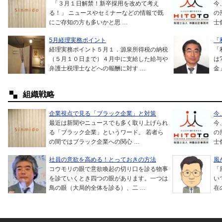
「３月１日解禁！新卒採用を改めて考え
今
る！」 ニュースやセミナーなどの情報で既
の
にご存知の方も多いかと思 …
士
5月経理実務ポイント
「
経理実務ポイント５月１．源泉所得税の納税
「
（５月１０日まで）４月中に支給した給与や
は
弁護士税理士などへの報酬に対す …
金
組織戦略
企業視点で見る「ブラック企業」と対策
今
最近は新聞やニュースでも多く取り上げられ
今
る「ブラック企業」というワード。 若者ら
の
の間ではブラック企業への関心 …
士
社員の意欲を高める！とっておきの方法
風
コウモリの眼で意欲喚起の切り口を診る物事
「
を診ていくとき四つの眼があります。一つは
い
鳥の眼（大局的全体を診る）、二 …
在