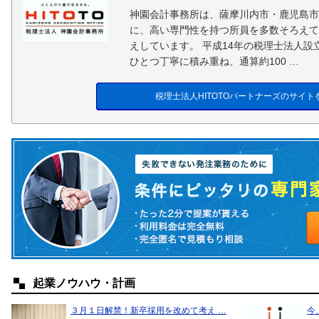
神園会計事務所は、薩摩川内市・鹿児島市
に、高い専門性を持つ所員を多数そろえて
えしています。 平成14年の税理士法人
ひとつ丁寧に積み重ね、通算約100 …
税理士法人HITOTOパートナーズのサイト
起業ノウハウ・計画
３月１日解禁！新卒採用を改めて考え …
今