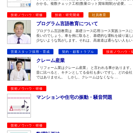
かかる。複数チェック工程(数量ロット賞味期限)が必要。 …
技術ノウハウ・研修
技術・研究開発
社員教育
プログラム言語教育について
プログラム言語教育は 基礎コース応用コース実践コースに
長いのでしょう。車を例に取ると、基礎的な運転を繰り返し
少ないような気がします。それは、高速道は通らない人もい
営業スタッフ採用・育成
契約・顧客トラブル
技術ノウハウ・
クレーム産業
「リフォーム業はクレーム産業」 と言われる事があります
昔に比べると、キチンとしてる会社も多いですし、どの会社
ではありません。 しかし、クレームはなくなら …
技術ノウハウ・研修
マンションや住宅の振動・騒音問題
技術ノウハウ・研修