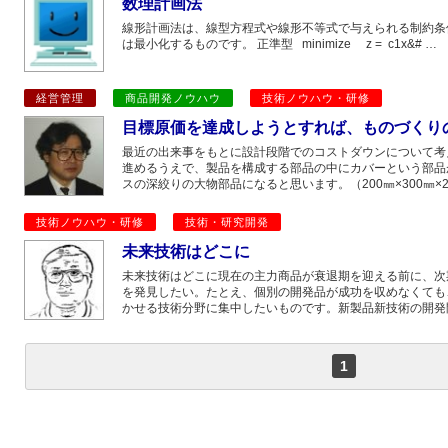
数理計画法
線形計画法は、線型方程式や線形不等式で与えられる制約条
は最小化するものです。 正準型 minimize z = c1x&# …
経営管理
商品開発ノウハウ
技術ノウハウ・研修
目標原価を達成しようとすれば、ものづくり
最近の出来事をもとに設計段階でのコストダウンについて考
進めるうえで、製品を構成する部品の中にカバーという部品
スの深絞りの大物部品になると思います。（200㎜×300㎜×2
技術ノウハウ・研修
技術・研究開発
未来技術はどこに
未来技術はどこに現在の主力商品が衰退期を迎える前に、次
を発見したい。たとえ、個別の開発品が成功を収めなくても
かせる技術分野に集中したいものです。新製品新技術の開発
1