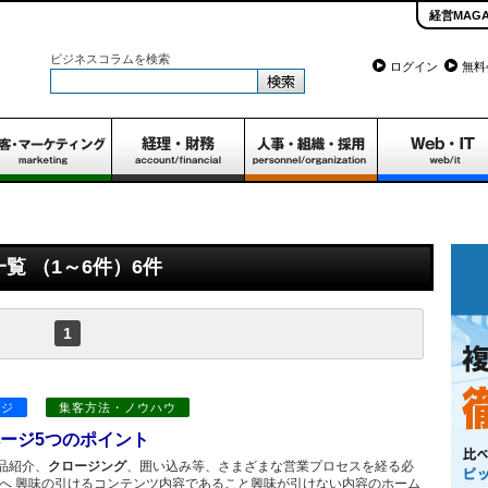
経営MAGA
ビジネスコラムを検索
ログイン
無料
覧 （1～6件）6件
1
ージ
集客方法・ノウハウ
ージ5つのポイント
品紹介、
クロージング
、囲い込み等、さまざまな営業プロセスを経る必
プへ 興味の引けるコンテンツ内容であること興味が引けない内容のホーム