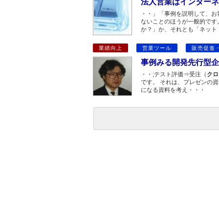
法人営業はインターネ
・・」「事例を説明して、お
ないことのほうが一般的です。
か？」か、それとも「ネット
業績向上
営業ツール
販売促進
事例みる開発先行型企
・・;テスト評価⇒受注（
クロ
です。 それは、プレゼンの
になる資料を考え・・・