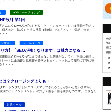
・・
ジ
Webマーケティング
P設計 第1回
客さんに
クロージング
をしたり」と、インターネットでは営業が完結し
個人向け（BtoC）と法人営業（BtoB）では「ネットで完結できる
・・・
会
気
ジン対策）
ホームページ
役
あり方】「SEOが強くなります」は魅力になる …
機
案書提出
クロージング
にまで進まないと意味がないです。本当に依頼し
トレートに企画書と見積書を要求されます。ネット上で質問に丁寧に答
る？・・・
とは？クロージングよりも・・・
クロージング
だけが クローズアップされることが多いと思いますが、
「次回のアポイントメント」 の方が２倍も３倍も重要なのです。 これをわ
営業ツール