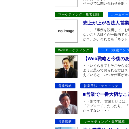
ページでは問い合わせを期・
マーケティング・集客戦略
ホームペー
売上が上がる法人営業H
・・」「事例を説明して、お
ないことのほうが一般的です。
か？」か、それとも「ネット
Webマーケティング
SEO（検索エン
【Web戦略と今後の
・・いくらきてもそこから提
ようと思っておられる方はス
えていると、いつか仕事が来
営業戦略
営業手法・テクニック
■営業で一番大切なこ
・・則です。 営業といえば、
「アプローチ」だったり、 
かってない・・・
営業戦略
マーケティング・集客戦略