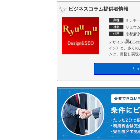
ビジネスコラム提供者情報
IT：ホ
リュウ
京都府京
階
デザイン＆SEO
イン》と、多くの
ムは、目指し実現
リュ