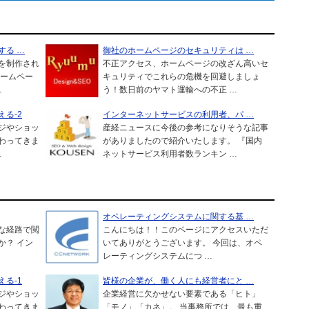
する …
御社のホームページのセキュリティは …
を制作され
不正アクセス、ホームページの改ざん高いセ
ホームペー
キュリティでこれらの危機を回避しましょ
…
う！数日前のヤマト運輸への不正 …
る-2
インターネットサービスの利用者、パ …
ジやショッ
産経ニュースに今後の参考になりそうな記事
わってきま
がありましたので紹介いたします。 『国内
…
ネットサービス利用者数ランキン …
オペレーティングシステムに関する基 …
な経路で閲
こんにちは！！このページにアクセスいただ
か？ イン
いてありがとうございます。 今回は、オペ
レーティングシステムにつ …
る-1
皆様の企業が、働く人にも経営者にと …
ジやショッ
企業経営に欠かせない要素である「ヒト」
わってきま
「モノ」「カネ」。 当事務所では、最も重