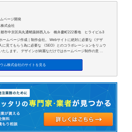
ームページ開発
ム株式会社
都市中京区烏丸通蛸薬師西入ル 橋弁慶町222番地 ヒライビル3
のホームページ作成｜制作会社。 Webサイトに絶対に必要な《デザ
人に見てもらう為に必要な 《SEO》とのコラボレーションをリュウ
いたします。 デザインが綺麗なだけではホームページ制作の意 …
ウム株式会社のサイトを見る