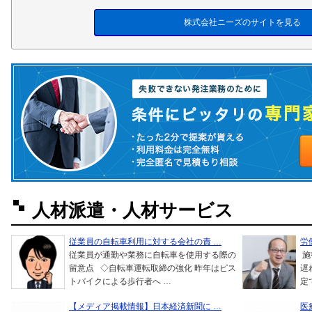
株式会社ニーズのサイトを見る
人材派遣・人材サービス
従業員の自転車利用に対する会社の責 …
労
従業員が通勤や業務に自転車を使用する際の
施
留意点 ◇自転車運転取締の強化 昨年はピス
遅
トバイクによる歩行者へ …
定
【メディア掲載情報】日本経済新聞に …
医