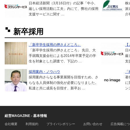
日本経済新聞（3月16日付）の記事「中小、
株
厳しい採用活動に工夫」内にて、弊社の採用
派
支援サービスに関す …
介
新卒採用
「新卒学生採用の押さえどころ」
【
「新卒学生採用の押さえどころ」 先日、大
日
手就職支援会社による2014年卒業予定の学
厳
生を対象とした調査で、下記の …
支
採用案内・ノウハウ
「
採用案内さらなる事業展開を目指すため、さ
著
らなる人員体制の強化が必要になりました。
に
私達と共に成長を目指す、新卒お …
ン
経営MAGAZINE - 基本情報
会社概要
利用規約
プライバシポリシー
お問い合わせ
広告掲載につ