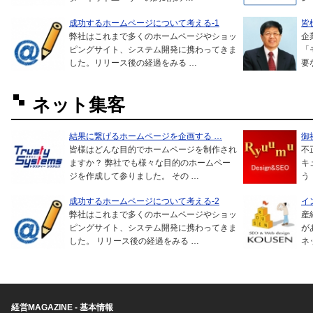
成功するホームページについて考える-1
皆
弊社はこれまで多くのホームページやショッ
企
ピングサイト、システム開発に携わってきま
「
した。リリース後の経過をみる …
要
ネット集客
結果に繋げるホームページを企画する …
御
皆様はどんな目的でホームページを制作され
不
ますか？ 弊社でも様々な目的のホームペー
キ
ジを作成して参りました。 その …
う
成功するホームページについて考える-2
イ
弊社はこれまで多くのホームページやショッ
産
ピングサイト、システム開発に携わってきま
が
した。 リリース後の経過をみる …
ネ
経営MAGAZINE - 基本情報