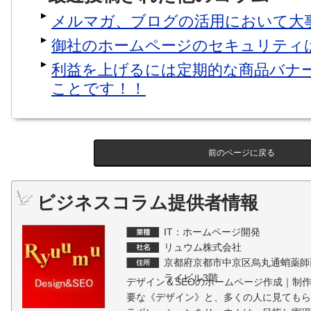
メルマガ、ブログの活用において大
御社のホームページのセキュリティ
利益を上げるには定期的な商品バナ
ことです！！
前のページに戻る
ビジネスコラム提供者情報
IT：ホームページ開発
リュウム株式会社
京都府京都市中京区烏丸通蛸薬師
ライビル3階
デザイン＆SEOのホームページ作成｜制作
要な《デザイン》と、多くの人に見てもら