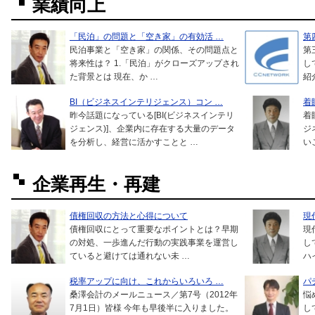
業績向上
「民泊」の問題と「空き家」の有効活 …
第
民泊事業と「空き家」の関係、その問題点と
第
将来性は？ 1.「民泊」がクローズアップされ
し
た背景とは 現在、か …
紹
BI（ビジネスインテリジェンス）コン …
着
昨今話題になっている[BI(ビジネスインテリ
着
ジェンス)]、企業内に存在する大量のデータ
ジ
を分析し、経営に活かすことと …
い
企業再生・再建
債権回収の方法と心得について
現
債権回収にとって重要なポイントとは？早期
現
の対処、一歩進んだ行動の実践事業を運営し
し
ていると避けては通れない未 …
ハ
税率アップに向け、これからいろいろ …
パ
桑澤会計のメールニュース／第7号（2012年
悩
7月1日）皆様 今年も早後半に入りました。
し