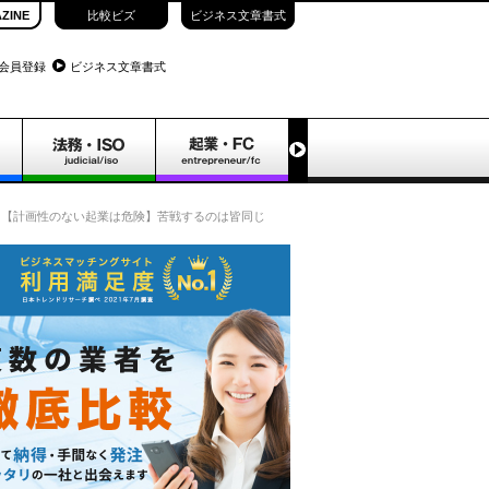
ZINE
比較ビズ
ビジネス文章書式
会員登録
ビジネス文章書式
【計画性のない起業は危険】苦戦するのは皆同じ、その理由は“集客”