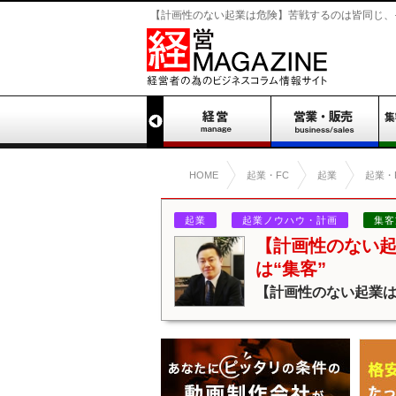
【計画性のない起業は危険】苦戦するのは皆同じ、その理
HOME
起業・FC
起業
起業・
起業
起業ノウハウ・計画
集客
【計画性のない
は“集客”
【計画性のない起業は