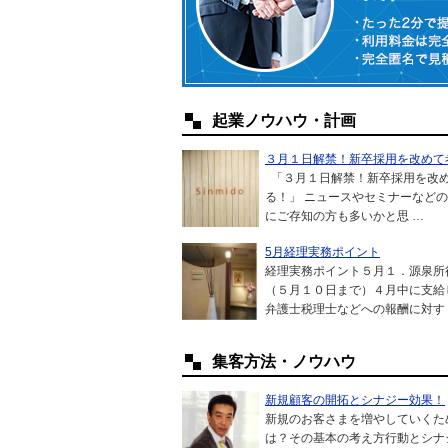
起業ノウハウ・計画
３月１日解禁！新卒採用を改めて
「３月１日解禁！新卒採用を改
る！」 ニュースやセミナーなど
にご存知の方も多いかと思 …
5月経理実務ポイント
経理実務ポイント５月１．源泉所
（５月１０日まで）４月中に支給
弁護士税理士などへの報酬に対す
集客方法・ノウハウ
新規顧客の開拓とシナジー効果！
新規のお客さまを増やしていくた
は？その基本の考え方行動とシナ