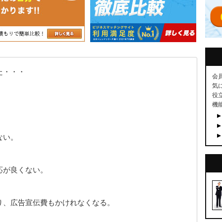
た・・・
会
気
役
機
ない。
応が良くない。
り、広告宣伝費もかけれなくなる。