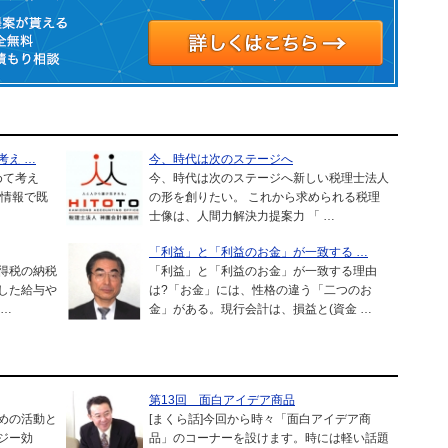
考え …
今、時代は次のステージへ
めて考え
今、時代は次のステージへ新しい税理士法人
の情報で既
の形を創りたい。 これから求められる税理
士像は、人間力解決力提案力 「 …
「利益」と「利益のお金」が一致する …
得税の納税
「利益」と「利益のお金」が一致する理由
した給与や
は?「お金」には、性格の違う「二つのお
 …
金」がある。現行会計は、損益と(資金 …
第13回 面白アイデア商品
めの活動と
[まくら話]今回から時々「面白アイデア商
ジー効
品」のコーナーを設けます。時には軽い話題