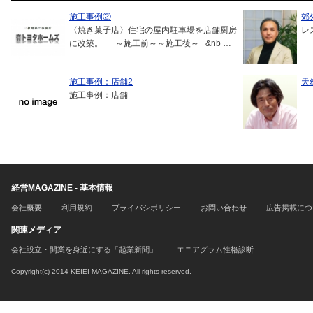
施工事例②
郊
〈焼き菓子店〉住宅の屋内駐車場を店舗厨房
レ
に改築。 ～施工前～～施工後～ &nb …
施工事例：店舗2
天
施工事例：店舗
経営MAGAZINE - 基本情報
会社概要
利用規約
プライバシポリシー
お問い合わせ
広告掲載につ
関連メディア
会社設立・開業を身近にする「起業新聞」
エニアグラム性格診断
Copyright(c) 2014 KEIEI MAGAZINE. All rights reserved.