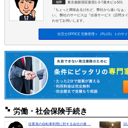
東京都新宿区新宿1-3-7唐木ビル501
「ちょっと興味あるけれど、弊社から遠いなぁ」
い。 弊社のサービスは『出張サービス（訪問タ
わせてお伺いします。
社労士OFFICE 労務管理＋（PLUS）１のサ
労働・社会保険手続き
従業員の自転車利用に対する会社の責 …
1