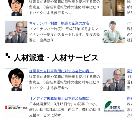
従業員が通勤や業務に自転車を使用する際の
経
留意点 ◇自転車運転取締の強化 昨年はピス
納
トバイクによる歩行者へ …
給
マイナンバー制度 概要と企業の対応 …
パ
《マイナンバー制度》 平成27年10月よりマ
現
イナンバー制度がスタートします。制度の概
の
要と、企業は何 …
社
人材派遣・人材サービス
従業員の自転車利用に対する会社の責 …
労
従業員が通勤や業務に自転車を使用する際の
施
留意点 ◇自転車運転取締の強化 昨年はピス
遅
トバイクによる歩行者へ …
定
【メディア掲載情報】日本経済新聞に …
医
日本経済新聞（3月16日付）の記事「中小、
株
厳しい採用活動に工夫」内にて、弊社の採用
派
支援サービスに関す …
介