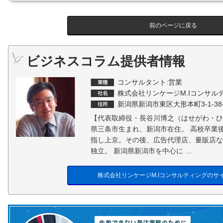
前のページに戻る
ビジネスコラム提供者情報
コンサルタント:営業
株式会社リンケージM.Iコンサル
新潟県新潟市東区大形本町3-1-38-
【代表取締役・長谷川博之（はせがわ・ひ
県三条市生まれ、新潟市在住。 高校卒業
指し上京。その後、広告代理店、量販店な
独立。 新潟県新潟市を中心に …
株式会社リンケージM.Iコンサルティングのサ