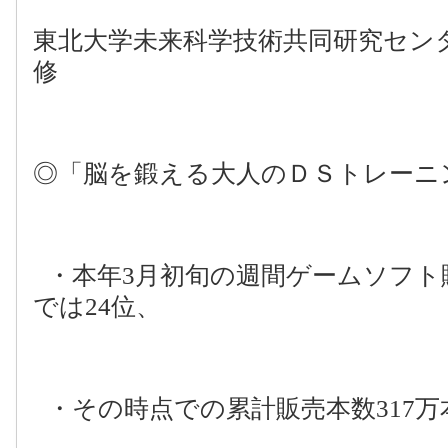
東北大学未来科学技術共同研究セン
修
◎「脳を鍛える大人のＤＳトレー
・本年
3
月初旬の週間ゲームソフト
では
24
位、
・その時点での累計販売本数
317
万