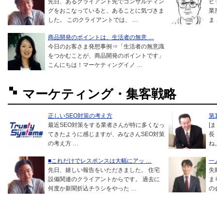
先日、あるクライアント先でコンサルティン
ヒ
グをおこなっていると、あることに気づきま
業
した。 このクライアントでは、 …
ま
商品開発のポイントは、生活者の無意 …
今日のお客さま発想事例⇒「生活者の無意識
をつかむことが、商品開発のポイントです」
こんにちは！マーケティングイノ …
マーケティング・集客戦略
正しいSEO対策の考え方
第
最近SEO対策をする業者さんが特に多くなっ
[
てきたように感じますが、みなさんSEO対策
長
の考え方 …
ね
■これだけでレスポンスは大幅にアッ …
一
先日、嬉しい報告をいただきました。 住宅
失
設備関連のクライアントからです。 過去に
ま
何度か新聞折込チラシをやった …
の