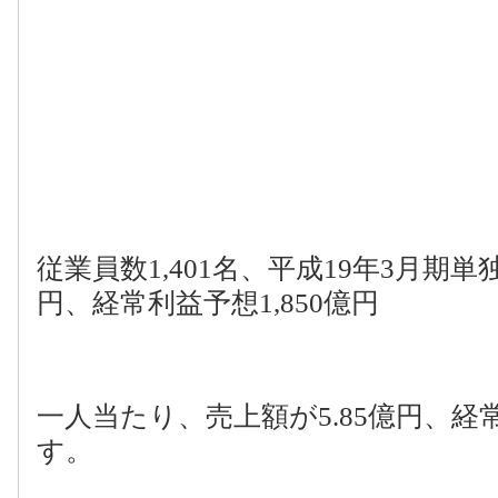
従業員数
1,401
名、平成
19
年
3
月期単
円、経常利益予想
1,850
億円
一人当たり、売上額が
5.85
億円、経
す。