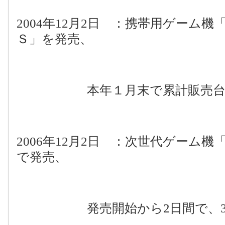
2004
年
12
月
2
日 ：携帯用ゲーム機
Ｓ」を発売、
本年１月末で累計販売
2006
年
12
月
2
日 ：次世代ゲーム機
で発売、
発売開始から
2
日間で、