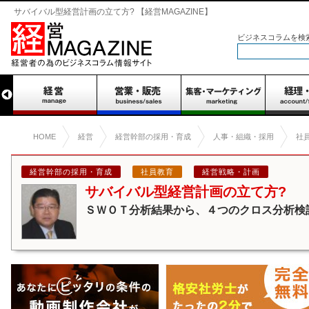
サバイバル型経営計画の立て方? 【経営MAGAZINE】
ビジネスコラムを検
HOME
経営
経営幹部の採用・育成
人事・組織・採用
社
経営幹部の採用・育成
社員教育
経営戦略・計画
サバイバル型経営計画の立て方?
ＳＷＯＴ分析結果から、４つのクロス分析検