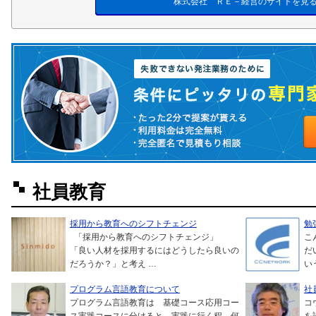
株式会社 ＲＥ－経営のサイトを見
社員教育
採用から教育へのシフトチェンジ
勉
「採用から教育へのシフトチェンジ」
こ
「良い人材を採用するにはどうしたら良いの
だ
だろうか？」と考え …
い
プログラム言語教育について
社
プログラム言語教育は 基礎コース応用コー
コ