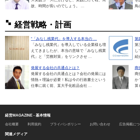
ス実践コースに分けると、実践に行く程、何
を
故、時間が長いのでしょう。 …
鳥
経営戦略・計画
“「みなし残業代」を導入する本当の …
第
「みなし残業代」を導入している企業様も増
第
えてきましたが、本当の意味で「みなし残業
し
代」と「労務対策」をリンクさせ …
紹
発展する会社の共通点とは？
商
発展する会社の共通点とは？会社の発展には
商
情熱＋理論が必要！私は今の行政書士という
か
仕事に就く前、某大手化粧品会社 …
算
経営MAGAZINE - 基本情報
会社概要
利用規約
プライバシポリシー
お問い合わせ
広告掲載につ
関連メディア