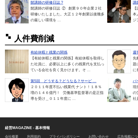
髭講師の研修日誌 ?
講
髭講師の研修日誌 ② 創業９０年企業２社
【
研修いたしました。大正１２年創業以後幾多
本
の厳しい環境を …
ジ
人件費削減
有給休暇と残業の関係
週
【有給休暇と残業の関係】有給休暇を取得し
先
た社員に、必要以上に多くの残業代を支払っ
題
ている会社を良く見かけます。そ …
に
第5回 どうする？どうなる？サービ …
パ
２０１１年度不払い残業代 ナント！１８％
現
増の１４６億円！ 労働基準監督署の是正指
の
導を受け＿０１１年度に …
社
経営MAGAZINE - 基本情報
会社概要
利用規約
プライバシポリシー
お問い合わせ
広告掲載につ