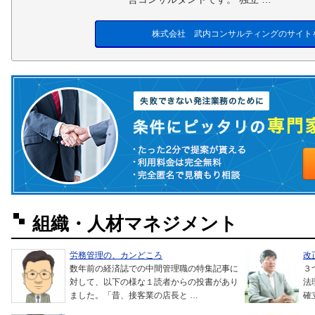
株式会社 武内コンサルティングのサイト
組織・人材マネジメント
労務管理の、カンどころ
改
数年前の経済誌での中間管理職の特集記事に
３
対して、以下の様な１読者からの投書があり
法
ました。「昔、接客業の店長と …
確