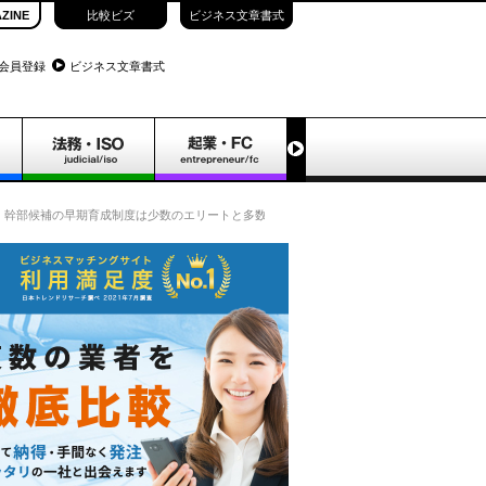
ZINE
比較ビズ
ビジネス文章書式
会員登録
ビジネス文章書式
幹部候補の早期育成制度は少数のエリートと多数の廃人を同時に作る