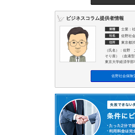
ビジネスコラム提供者情報
士業：
佐野社
東京都渋
（氏名）：佐野 
そり座） （血液
東京大学経済学部
佐野社会保険