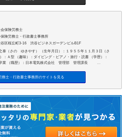
社会保険労務士
会保険労務士・行政書士事務所
谷区桜丘町3-16 渋谷ビジネスガーデンビルB1F
之泰（さの ゆきやす） （生年月日）：１９５５年１１月３日（さ
型）：Ａ型 （趣味）：ダイビング・ピアノ・旅行・読書 （学歴）：
卒業 （職歴）：日本電気株式会社 管理部 管理課長 …
労務士・行政書士事務所のサイトを見る