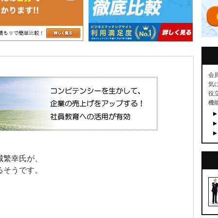
会
気
役
機
城繁幸氏が、
るそうです。