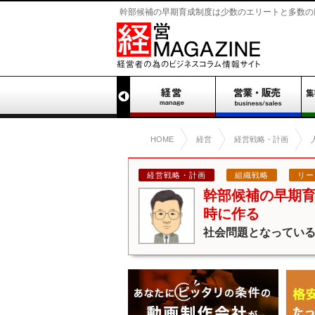
幹部候補の早期育成制度は少数のエリートと多数の廃人
HOME
経営
経営戦略・計画
経営戦略・計画
組織戦略
リー
幹部候補の早期
時に作る
社会問題となっている