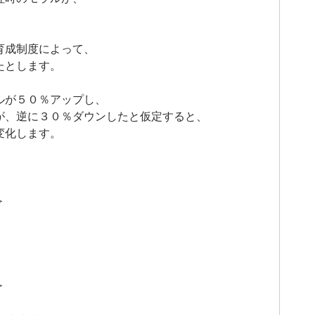
育成制度によって、
たとします。
ルが５０％アップし、
が、逆に３０％ダウンしたと仮定すると、
変化します。
＞
＞