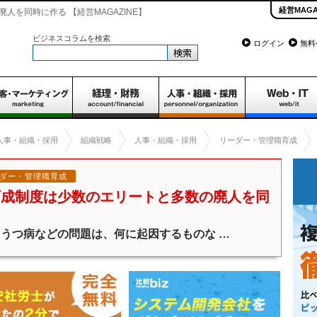
経営MAGA
を同時に作る 【経営MAGAZINE】
ビジネスコラムを検索
ログイン
無料
人事・組織・採用
組織戦略
人事・組織・採用
リーダー・管理職育成
ダー・管理職育成
育成制度は少数のエリートと多数の廃人を同
うつ病などの問題は、何に起因するものな …