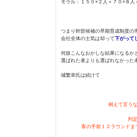
モラル：１５０×２人＋７０×８人
つまり幹部候補の早期育成制度の
会社全体の士気は却って
下がって
何故こんなおかしな結果になるか
選ばれた者よりも選ばれなかった
城繁幸氏は続けて
例えて言う
判
客の手前１２ラウンドま