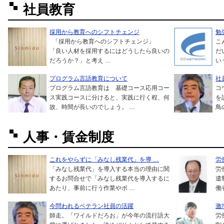
社員教育
採用から教育へのシフトチェンジ
勉
「採用から教育へのシフトチェンジ」
こ
「良い人材を採用するにはどうしたら良いの
だ
だろうか？」と考え …
い
プログラム言語教育について
社
プログラム言語教育は 基礎コース応用コー
コ
ス実践コースに分けると、実践に行く程、何
を
故、時間が長いのでしょう。 …
鳥
人事・賃金制度
これをやらずに「みなし残業代」を導 …
労
「みなし残業代」を導入する本当の理由に関
労
するお問合せで「みなし残業代を導入するに
遣
あたり、事前に行う作業やポ …
働
今問われるベテラン社員の活躍
激
師走。「ワイルドだろお」が今年の流行語大
労