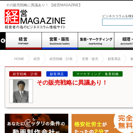
その販売戦略に異議あり！ 【経営MAGAZINE】
ビジネスコラムを検
HOME
経営
経営戦略・計画
営業・販売
顧客満足
経営戦略・計画
顧客満足
マーケティング・集客戦略
その販売戦略に異議あり！