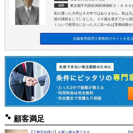
東京都千代田区神田神保町２－８ ＤＳ
私の通った大学は６大学ではありません。私は凡
校の講師をしていました。３０歳を過ぎてから国
くらいで税理士になった人に比べれば実務経験が
佐藤春男税理士事務所のサイトを見
顧客満足
【工務店向様け】お家一棟を建てるチ …
Fi