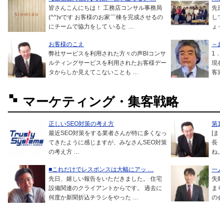
皆さんこんにちは！ 工務店コンサル事務局
先
(^^)vです お客様のお家￣棟を完成させるの
し
にチームで協力をして いると …
ょ
お客様のこえ
～
弊社サービスを利用された方々の声BIコンサ
1
ルティングサービスを利用されたお客様デー
現
タからしか見えてこないことも …
客
マーケティング・集客戦略
正しいSEO対策の考え方
第
最近SEO対策をする業者さんが特に多くなっ
[
てきたように感じますが、みなさんSEO対策
長
の考え方 …
ね
■これだけでレスポンスは大幅にアッ …
一
先日、嬉しい報告をいただきました。 住宅
失
設備関連のクライアントからです。 過去に
ま
何度か新聞折込チラシをやった …
の