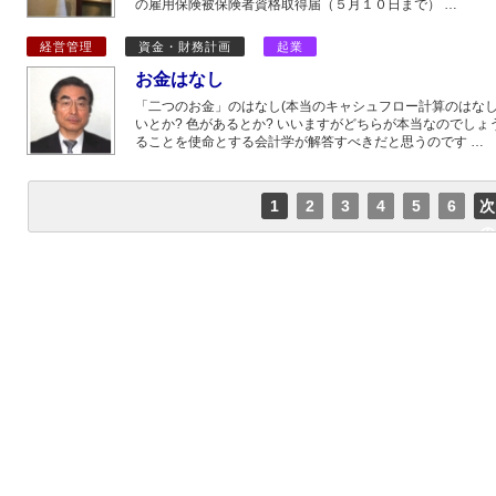
の雇用保険被保険者資格取得届（５月１０日まで） …
経営管理
資金・財務計画
起業
お金はなし
「二つのお金」のはなし(本当のキャシュフロー計算のはな
いとか? 色があるとか? いいますがどちらが本当なのでしょ
ることを使命とする会計学が解答すべきだと思うのです …
1
2
3
4
5
6
次
の
ペ
ー
ジ