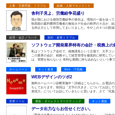
人事・労務問題、トラブル
組織・人材マネジメント
舎利子見よ、労働紛争花盛り
我が国における個別労働紛争の発生は、増加の一途を辿って
制高額の裁判費用労働者の無知タテ社会の秩序の４点が、結
る抑止力として作用してまいりました。今やこの４つの防波
経理・会計ノウハウ
契約・顧客トラブル
ソフトウェア開発業界特有の会計・税務上の
私はソフトウェア会社で、税務課長という立場で、大手コン
この業界の会計、税務そして経営管理を徹底的に研究してい
は、実態を知らないと 有利な展開に持ち込めないという事で
ホームページ
ネット集客
Web・IT戦略
WEBデザインのツボ2
無料ホームページ診断実施中！詳細はこちらから。お電話のお問
ちしております。前回は「文字の大きさ」についてお話して
表現力」についてお話していきたいと思います。さて「写真
営業ツール
通販・ダイレクトマーケティング
ネット通販
データ出力ならお任せください。