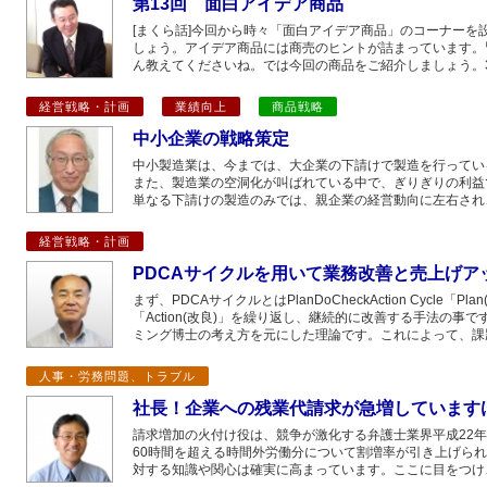
第13回 面白アイデア商品
[まくら話]今回から時々「面白アイデア商品」のコーナーを
しょう。アイデア商品には商売のヒントが詰まっています。
ん教えてくださいね。では今回の商品をご紹介しましょう。3
経営戦略・計画
業績向上
商品戦略
中小企業の戦略策定
中小製造業は、今までは、大企業の下請けで製造を行ってい
また、製造業の空洞化が叫ばれている中で、ぎりぎりの利益
単なる下請けの製造のみでは、親企業の経営動向に左右され
経営戦略・計画
PDCAサイクルを用いて業務改善と売上げア
まず、PDCAサイクルとはPlanDoCheckAction Cycle「Pl
「Action(改良)」を繰り返し、継続的に改善する手法の
ミング博士の考え方を元にした理論です。これによって、課
人事・労務問題、トラブル
社長！企業への残業代請求が急増しています
請求増加の火付け役は、競争が激化する弁護士業界平成22年
60時間を超える時間外労働分について割増率が引き上げら
対する知識や関心は確実に高まっています。ここに目をつけ