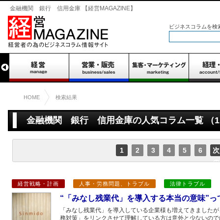
金融機関 銀行 信用金庫 【経営MAGAZINE】
ビジネスコラムを検
HOME
検索結果
金融機関 銀行 信用金庫の人気コラム一覧 （1～
1
2
3
4
5
6
次
の
ペ
経営戦略・計画
人事・労務問題、トラブル
法律トラブル
ー
ジ
“「みなし残業代」を導入する本当の意味”っ
「みなし残業代」を導入している企業様も増えてきましたが
務対策」をリンクさせて理解している方は意外と少ないので