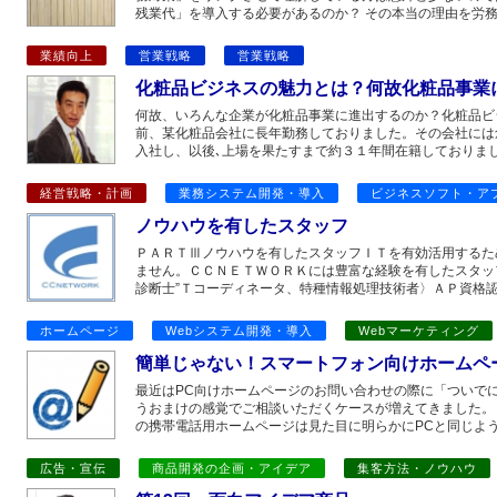
残業代」を導入する必要があるのか？ その本当の理由を労務
業績向上
営業戦略
営業戦略
化粧品ビジネスの魅力とは？何故化粧品事業
何故、いろんな企業が化粧品事業に進出するのか？化粧品ビ
前、某化粧品会社に長年勤務しておりました。その会社には
入社し、以後､上場を果たすまで約３１年間在籍しておりまし
経営戦略・計画
業務システム開発・導入
ビジネスソフト・ア
ノウハウを有したスタッフ
ＰＡＲＴⅢノウハウを有したスタッフＩＴを有効活用するた
ません。ＣＣＮＥＴＷＯＲＫには豊富な経験を有したスタッ
診断士”Ｔコーディネータ、特種情報処理技術者〉ＡＰ資格認
ホームページ
Webシステム開発・導入
Webマーケティング
簡単じゃない！スマートフォン向けホームペ
最近はPC向けホームページのお問い合わせの際に「ついで
うおまけの感覚でご相談いただくケースが増えてきました。
の携帯電話用ホームページは見た目に明らかにPCと同じよう
広告・宣伝
商品開発の企画・アイデア
集客方法・ノウハウ