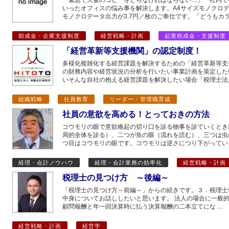
「緊急で大量のコピーをとらなければならない…」「社内で
いったオフィスの悩み事を解決します。A4サイズモノクロデー
モノクロデータ出力が3.7円／枚のご奉仕です。「どうもカラ
助成金・企業支援制度
経営戦略・計画
起業助成金・支援制度
「経営革新等支援機関」の認定制度！
多様化複雑化する経営課題を解決するための「経営革新等支
の財務内容や経営状況の分析を行いたい事業計画を策定した
いそんな自社の抱える経営課題を解決したい場合「税理士法
組織戦略
社員教育
リーダー・管理職育成
社員の意欲を高める！とっておきの方法
コウモリの眼で意欲喚起の切り口を診る物事を診ていくとき
局的全体を診る）、二つが魚の眼（流れを読む）、三つは虫
つ目はコウモリの眼です。コウモリは逆さにつり下がってい
経理・会計ノウハウ
経理・会計業務の効率化
経営戦略・計画
税理士の見つけ方 ～後編～
「税理士の見つけ方～前編～」からの続きです。３．税理士
中身についてお話ししたいと思います。 法人の場合に一般
顧問報酬と年一回決算時に払う決算報酬の二本立てにな …
経営戦略・計画
経営学