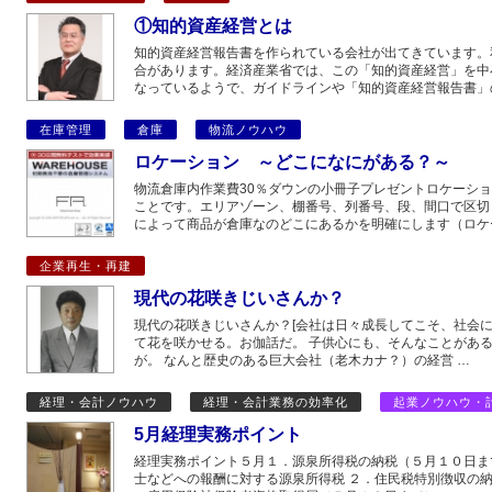
①知的資産経営とは
知的資産経営報告書を作られている会社が出てきています。
合があります。経済産業省では、この「知的資産経営」を中
なっているようで、ガイドラインや「知的資産経営報告書」
在庫管理
倉庫
物流ノウハウ
ロケーション ～どこになにがある？～
物流倉庫内作業費30％ダウンの小冊子プレゼントロケーシ
ことです。エリアゾーン、棚番号、列番号、段、間口で区切
によって商品が倉庫なのどこにあるかを明確にします（ロケ
企業再生・再建
現代の花咲きじいさんか？
現代の花咲きじいさんか？[会社は日々成長してこそ、社会に
て花を咲かせる。お伽話だ。 子供心にも、そんなことがあ
が。 なんと歴史のある巨大会社（老木カナ？）の経営 …
経理・会計ノウハウ
経理・会計業務の効率化
起業ノウハウ・
5月経理実務ポイント
経理実務ポイント５月１．源泉所得税の納税（５月１０日ま
士などへの報酬に対する源泉所得税 ２．住民税特別徴収の納