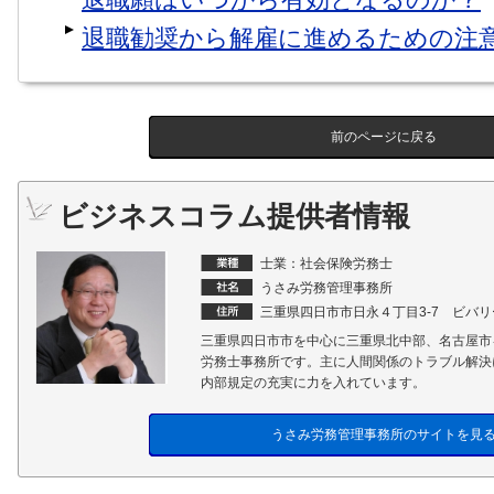
退職願はいつから有効となるのか？
退職勧奨から解雇に進めるための注
前のページに戻る
ビジネスコラム提供者情報
士業：社会保険労務士
うさみ労務管理事務所
三重県四日市市日永４丁目3-7 ビバ
三重県四日市市を中心に三重県北中部、名古屋市
労務士事務所です。主に人間関係のトラブル解決
内部規定の充実に力を入れています。
うさみ労務管理事務所のサイトを見