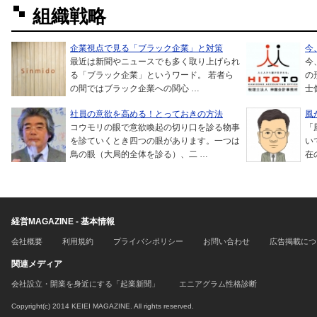
組織戦略
企業視点で見る「ブラック企業」と対策
今
最近は新聞やニュースでも多く取り上げられ
今
る「ブラック企業」というワード。 若者ら
の
の間ではブラック企業への関心 …
士
社員の意欲を高める！とっておきの方法
風
コウモリの眼で意欲喚起の切り口を診る物事
「
を診ていくとき四つの眼があります。一つは
い
鳥の眼（大局的全体を診る）、二 …
在
経営MAGAZINE - 基本情報
会社概要
利用規約
プライバシポリシー
お問い合わせ
広告掲載につ
関連メディア
会社設立・開業を身近にする「起業新聞」
エニアグラム性格診断
Copyright(c) 2014 KEIEI MAGAZINE. All rights reserved.