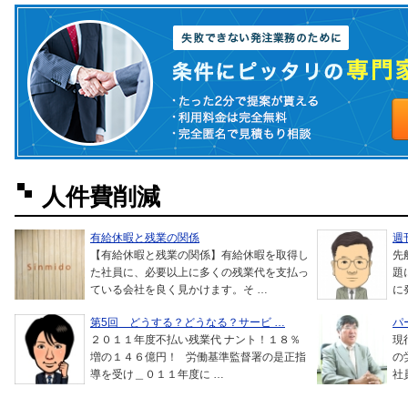
人件費削減
有給休暇と残業の関係
週
【有給休暇と残業の関係】有給休暇を取得し
先
た社員に、必要以上に多くの残業代を支払っ
題
ている会社を良く見かけます。そ …
に
第5回 どうする？どうなる？サービ …
パ
２０１１年度不払い残業代 ナント！１８％
現
増の１４６億円！ 労働基準監督署の是正指
の
導を受け＿０１１年度に …
社