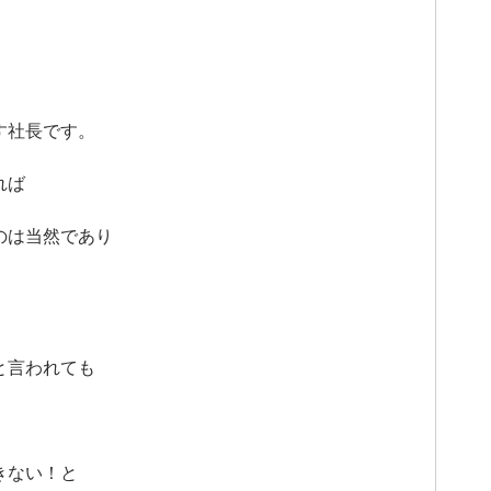
す社長です。
れば
のは当然であり
と言われても
きない！と