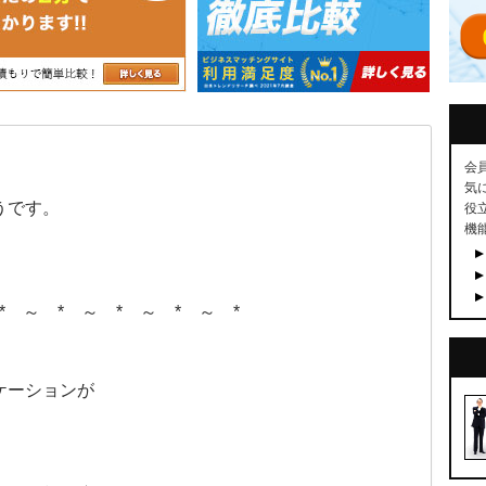
会
気
うです。
役
機
* ～ * ～ * ～ * ～ *
ケーションが
。