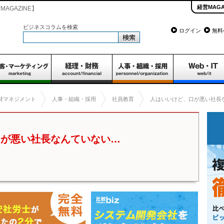
経営MAGA
AGAZINE】
ビジネスコラムを検索
ログイン
無料
材マネジメント
人事・組織・採用
社員教育
人はいいけど、口が悪い社長
口が悪い社長なんていない…