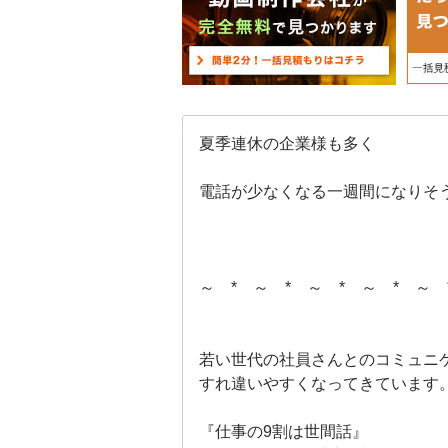
夏季連休の企業様も多く
電話が少なくなる一週間になりそ
～ * ～ * ～ * ～ * ～ 
若い世代の社員さんとのコミュニ
すれ違いやすくなってきています
『仕事の9割は世間話』