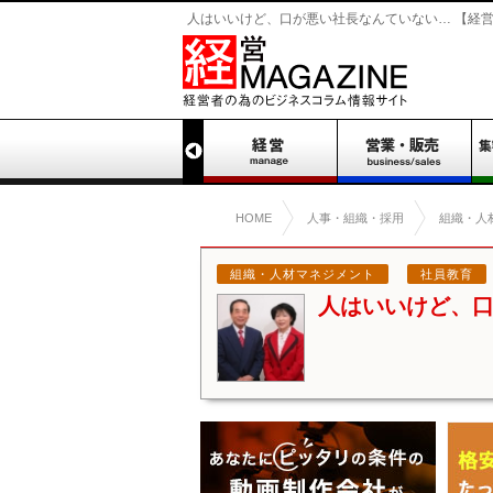
人はいいけど、口が悪い社長なんていない… 【経営M
HOME
人事・組織・採用
組織・人
組織・人材マネジメント
社員教育
人はいいけど、