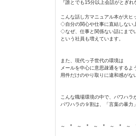
『誰とでも15分以上会話がとぎれ
こんな話し方マニュアル本が大ヒ
◇自分の関心や仕事に直結しない
◇なぜ、仕事と関係ない話にまで
という社員も増えています。
また、現代っ子世代の環境は
メールを中心に意思疎通をするよ
用件だけのやり取りに違和感がな
こんな職場環境の中で、パワハラ
パワハラの９割は、「言葉の暴力
～ * ～ * ～ * ～ * ～ 