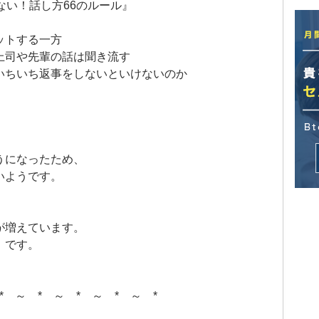
ない！話し方66のルール』
ットする一方
上司や先輩の話は聞き流す
いちいち返事をしないといけないのか
うになったため、
いようです。
が増えています。
」です。
* ～ * ～ * ～ * ～ *