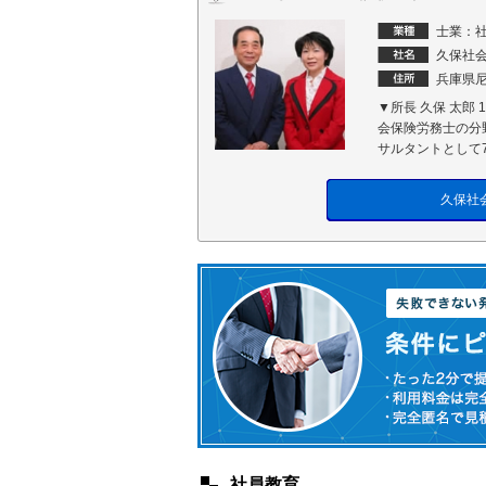
士業：
久保社
兵庫県尼
▼所長 久保 太郎
会保険労務士の分
サルタントとして7
久保社
社員教育