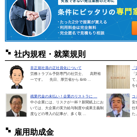
社内規程・就業規則
非正規社員の正社員化について
「
労務トラブル予防専門の社労士、 高野裕
「
一です。 先日、厚労省から &nb …
て
を
残業代金の未払い！企業のリストラに …
コ
中小企業には、リスクが一杯？新聞紙上にお
安
いては、大企業の実力給与制度や成果主義制
仕
度などの導入の記事が、多く取 …
た
雇用助成金