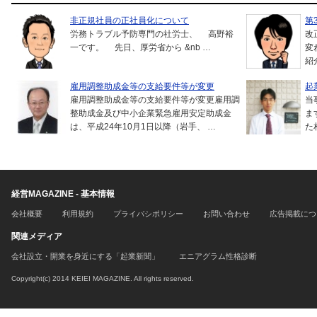
非正規社員の正社員化について
第
労務トラブル予防専門の社労士、 高野裕
改
一です。 先日、厚労省から &nb …
変
紹
雇用調整助成金等の支給要件等が変更
起
雇用調整助成金等の支給要件等が変更雇用調
当
整助成金及び中小企業緊急雇用安定助成金
ま
は、平成24年10月1日以降（岩手、 …
た
経営MAGAZINE - 基本情報
会社概要
利用規約
プライバシポリシー
お問い合わせ
広告掲載につ
関連メディア
会社設立・開業を身近にする「起業新聞」
エニアグラム性格診断
Copyright(c) 2014 KEIEI MAGAZINE. All rights reserved.