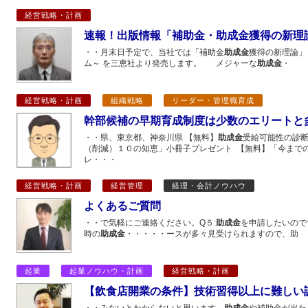
経営戦略・計画
速報！出版情報「補助金・助成金獲得の新理
・・月末日予定で、当社では「補助金
助成金
獲得の新理論」
ム～ を三恵社より発売します。 メジャーな
助成金
・
経営戦略・計画
組織戦略
リーダー・管理職育成
幹部候補の早期育成制度は少数のエリートと
・・県、東京都、神奈川県 【無料】
助成金
受給可能性の診断
（削減）１０の知恵」小冊子プレゼント 【無料】「今まで
レ・・・
経営戦略・計画
経営管理
経理・会計ノウハウ
よくあるご質問
・・で気軽にご連絡ください。Q５:
助成金
を申請したいので
時の
助成金
・・・・・ースが多々見受けられますので、助
起業
起業ノウハウ・計画
経営戦略・計画
【飲食店開業の条件】技術習得以上に難しい