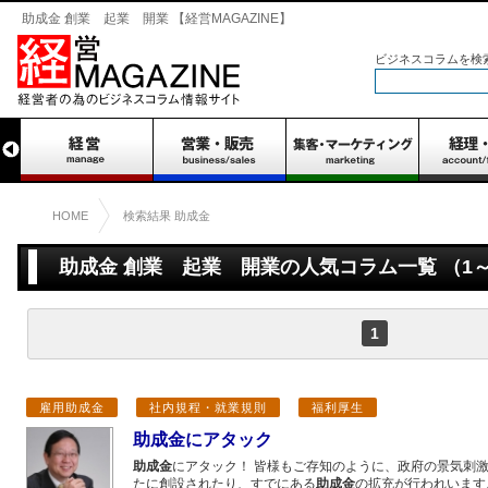
助成金 創業 起業 開業 【経営MAGAZINE】
ビジネスコラムを検
HOME
検索結果 助成金
助成金 創業 起業 開業の人気コラム一覧 （1～
1
雇用助成金
社内規程・就業規則
福利厚生
助成金にアタック
助成金
にアタック！ 皆様もご存知のように、政府の景気刺
たに創設されたり、すでにある
助成金
の拡充が行われいます