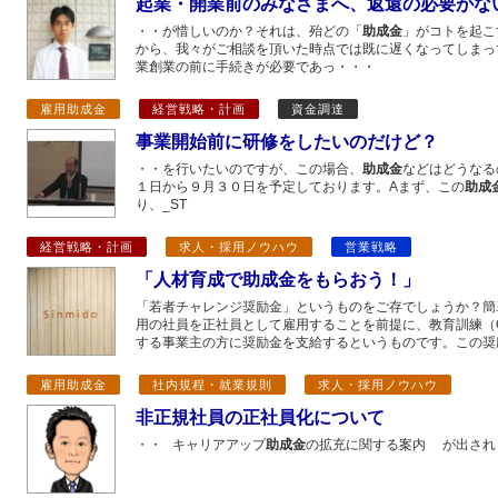
起業・開業前のみなさまへ、返還の必要がな
・・が惜しいのか？それは、殆どの「
助成金
」がコトを起こ
から、我々がご相談を頂いた時点では既に遅くなってしまっ
業創業の前に手続きが必要であっ・・・
雇用助成金
経営戦略・計画
資金調達
事業開始前に研修をしたいのだけど？
・・を行いたいのですが、この場合、
助成金
などはどうなる
１日から９月３０日を予定しております。Aまず、この
助成
り、_ST
経営戦略・計画
求人・採用ノウハウ
営業戦略
「人材育成で助成金をもらおう！」
「若者チャレンジ奨励金」というものをご存でしょうか？簡
用の社員を正社員として雇用することを前提に、教育訓練（OJ
する事業主の方に奨励金を支給するというものです。この奨
雇用助成金
社内規程・就業規則
求人・採用ノウハウ
非正規社員の正社員化について
・・ キャリアアップ
助成金
の拡充に関する案内 が出され