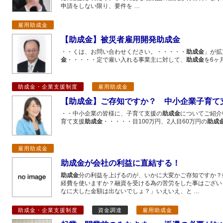
申請をしない限り、要件を …
雇用助成金
【助成金】被災者雇用開発助成金
・・くは、お問い合わせください。・・・・・
助成金
」が拡
金
・・・・・定で雇い入れる事業主に対して、
助成金
を6ヶ
助成金・企業支援制度
雇用助成金
【助成金】ご存知ですか？ 中小企業子育て
・・中小企業の皆様に、子育て支援の
助成金
についてご紹介
育て支援
助成金
・・・・・目100万円、2人目60万円の
助成
雇用助成金
助成金が会社の利益に直結する！
助成金
分の利益を上げるのが、いかに大変かご存知ですか？
経費を使いますか？融資を受ける為の苦労をした事はござい
なに大した金額は出ないでしょ？」いえいえ、と …
助成金・企業支援制度
資金調達
雇用助成金