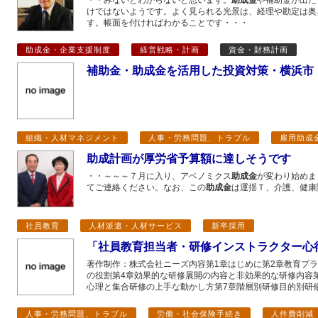
・・みないとわからないと思います。
助成金
や補助金が出た
けではないようです。よく見られる光景は、経理や勘定は奥
す。帳面を付ければわかることです・・・
助成金・企業支援制度
経営戦略・計画
資金・財務計画
補助金・助成金を活用した投資対策・横浜市
組織・人材マネジメント
人事・労務問題、トラブル
雇用助成
助成計画が厚労省予算額に達しそうです
・・～～～７月に入り、アベノミクス
助成金
が変わり始めま
てご連絡ください。なお、この
助成金
は運揺Ｔ、介護、健康
社員教育
人材派遣・人材サービス
新卒採用
「社員教育担当者・研修インストラクター心
著作制作：株式会社ニーズ内容第1章はじめに第2章教育プ
の役割第4章効果的な研修展開の内容と非効果的な研修内容
心理と集合研修の上手な動かし方第7章階層別研修目的別研修
人事・労務問題、トラブル
労働・社会保険手続き
人件費削減