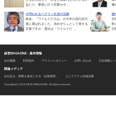
あたり、事前に行う作業やポ …
働
今問われるベテラン社員の活躍
激
師走。「ワイルドだろお」が今年の流行語大
労
賞に選ばれました。決めぜりふとして発する
割
言葉ですが、貴社は「ワイルドだ …
労
経営MAGAZINE - 基本情報
会社概要
利用規約
プライバシポリシー
お問い合わせ
広告掲載につ
関連メディア
会社設立・開業を身近にする「起業新聞」
エニアグラム性格診断
Copyright(c) 2014 KEIEI MAGAZINE. All rights reserved.