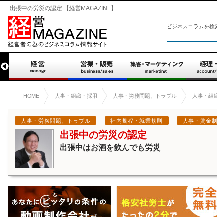
出張中の労災の認定 【経営MAGAZINE】
ビジネスコラムを検
HOME
人事・組織・採用
人事・労務問題、トラブル
人事・組
人事・労務問題、トラブル
社内規程・就業規則
人事・賃金
出張中の労災の認定
出張中はお酒を飲んでも労災