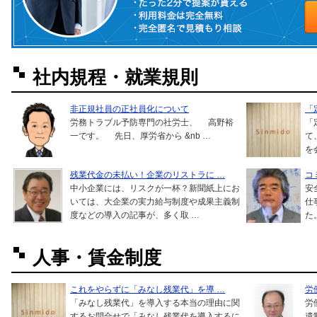
社内規程・就業規則
非正規社員の正社員化について
「
労務トラブル予防専門の社労士、 高野裕
「
一です。 先日、厚労省から &nb …
て
を
残業代金の未払い！企業のリストラに …
コ
中小企業には、リスクが一杯？新聞紙上にお
安
いては、大企業の実力給与制度や成果主義制
仕
度などの導入の記事が、多く取 …
た
人事・賃金制度
これをやらずに「みなし残業代」を導 …
労
「みなし残業代」を導入する本当の理由に関
労
するお問合せで「みなし残業代を導入するに
遣