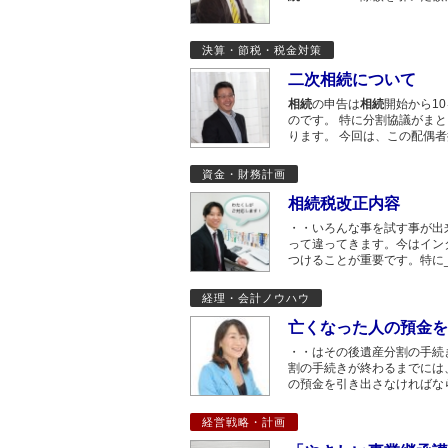
決算・節税・税金対策
二次相続について
相続
の申告は
相続
開始から1
のです。 特に分割協議がま
ります。 今回は、この配偶者
資金・財務計画
相続税改正内容
・・いろんな事を試す事が出
って違ってきます。今はイン
つけることが重要です。特に
経理・会計ノウハウ
亡くなった人の預金を
・・はその後遺産分割の手続
割の手続きが終わるまでには
の預金を引き出さなければな
経営戦略・計画