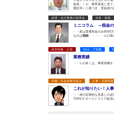
平成２５年４月１日から平成
益者」）が、教育資金に充て
開設等）に基づき、受益者の
経理・会計業務の効率化
決算・節税・
ミニコラム ～税金の
・・産は普通預金のみ8000
なれば
相続
・・・・・人口座
経営戦略・計画
Web・IT戦略
業務実績
・・らの多くは、事業承継を
労働・社会保険手続き
人事・労務問題
これが知りたい！人事・
・・画の定期的な見直しの必
TOPICS オーストラリア経