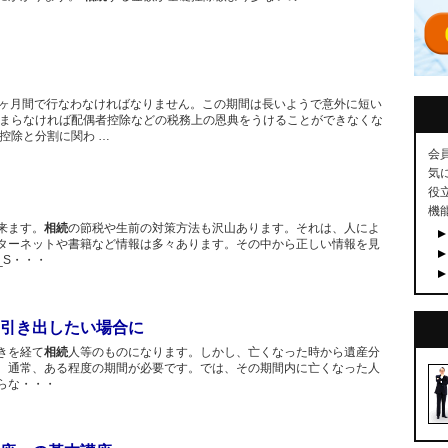
0ヶ月間で行なわなければなりません。この期間は長いようで意外に短い
とまらなければ配偶者控除などの税務上の恩典をうけることができなくな
控除と分割に関わ …
会
気
役
機
来ます。
相続
の節税や生前の対策方法も沢山あります。それは、人によ
ターネットや書籍など情報は多々あります。その中から正しい情報を見
_S・・・
引き出したい場合に
きを経て
相続
人等のものになります。しかし、亡くなった時から遺産分
、通常、ある程度の期間が必要です。では、その期間内に亡くなった人
らな・・・