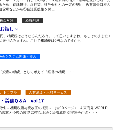
２７年１２月３１日までの間にヽ０歳未満の個人（贈与を受ける者「受
るため、信託銀行、銀行等、証券会社との一定の契約（教育資金口座の
祖父母などから①信託受益権を付 …
税金対策
経費削減
お話し～
万円。
相続
税はどうなるんだろう。って思いますよね。もしそのまま亡く
に振り込みますね。これで
相続
税は0円なのですから
Webシステム開発・導入
「資産の
相続
」として考えて「経営の
相続
・・・
、トラブル
人材派遣・人材サービス
労務Ｑ＆A vol.17
要性 ～
相続
税贈与税改正の概要～ （全10ページ） 4.東商発 WORLD
済の現状と今後の展望 20年以上続く経済成長 保守連合が進・・・