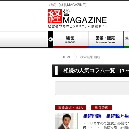
相続 【経営MAGAZINE】
HOME
検索結果 相続
相続の人気コラム一覧 （1～
事業承継・M&A
経営管理
相続問題 相続税と生
・・りますので注意が必要で
続
・・・・・除額を引いた額