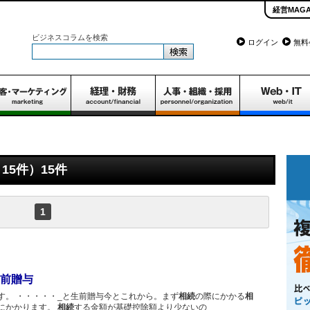
経営MAGA
ビジネスコラムを検索
ログイン
無料
15件）15件
1
前贈与
す。 ・・・・・_と生前贈与今とこれから。まず
相続
の際にかかる
相
にかかります。
相続
する金額が基礎控除額より少ないの