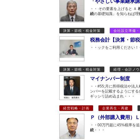
「やさしい事業継承講
・・ その要素を上げると Ａ
続
の基礎知識」を知らねば理
決算・節税・税金対策
会社設立準備・
税務会計【決算・節税
・・ックをご利用ください！ 
決算・節税・税金対策
経理・会計ノウ
マイナンバー制度
・・#55;月に所得税法や法人
ンバーを記載するようにする
ギッシリ詰め込まれ・・・
経営戦略・計画
企業再生・再建
Ｐ（外部購入費用）Ｌ
・・00万円超に45%税率を
続
・・・