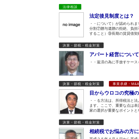
法律相談
法定後見制度とは？
・・について）が認められま
分割⑦贈与遺贈の拒絶、負担
すること）⑨長期の賃貸借契
決算・節税・税金対策
アパート経営について
・・返済の為に手放すケース
決算・節税・税金対策
事業承継・M&
目からウロコの究極の
・・る方法は、所得税法と法
ます。ここで、重要な点は表
家の選択が重要なポイントと
決算・節税・税金対策
相続税でお悩みの方に