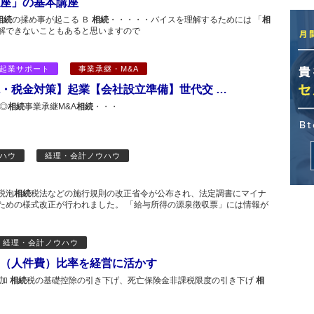
座」の基本講座
相続
の揉め事が起こる Ｂ
相続
・・・・・バイスを理解するためには 「
相
解できないこともあると思いますので
起業サポート
事業承継・M&A
・税金対策】起業【会社設立準備】世代交 …
◎
相続
事業承継M&A
相続
・・・
ハウ
経理・会計ノウハウ
税泡
相続
税法などの施行規則の改正省令が公布され、法定調書にマイナ
ための様式改正が行われました。 「給与所得の源泉徴収票」には情報が
経理・会計ノウハウ
（人件費）比率を経営に活かす
追加
相続
税の基礎控除の引き下げ、死亡保険金非課税限度の引き下げ
相