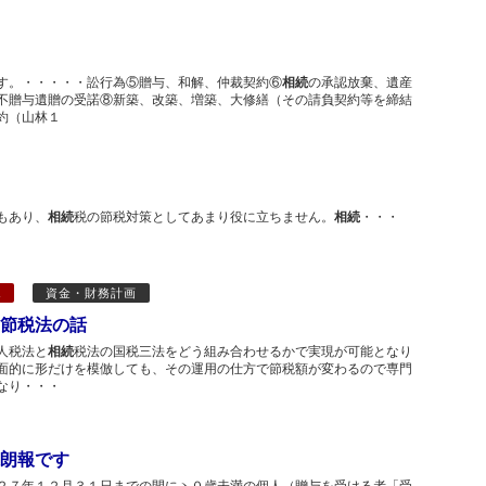
す。・・・・・訟行為⑤贈与、和解、仲裁契約⑥
相続
の承認放棄、遺産
不贈与遺贈の受諾⑧新築、改築、増築、大修繕（その請負契約等を締結
約（山林１
もあり、
相続
税の節税対策としてあまり役に立ちません。
相続
・・・
A
資金・財務計画
節税法の話
人税法と
相続
税法の国税三法をどう組み合わせるかで実現が可能となり
面的に形だけを模倣しても、その運用の仕方で節税額が変わるので専門
なり・・・
朗報です