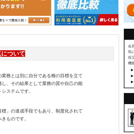
会
気
点について
役
機
の業務とは別に自分である種の目標を立て
価し、その結果として業務の質や自己の能
トシステムです。
目標」の達成手段でもあり、制度化されて
べきものです。