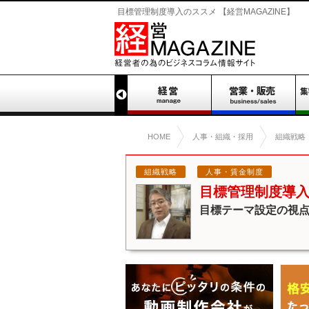
目標管理制度導入のススメ 【経営MAGAZINE】
HOME
人事・組織・採用
組織戦略
組織戦略
人事・賃金制度
目標管理制度導
目標テーマ設定の視