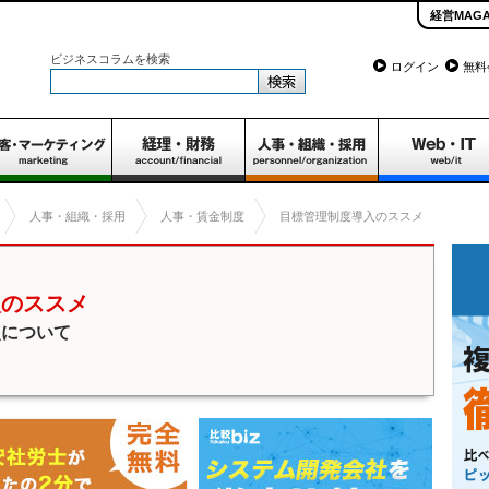
経営MAGA
ビジネスコラムを検索
ログイン
無料
人事・組織・採用
人事・賃金制度
目標管理制度導入のススメ
入のススメ
点について