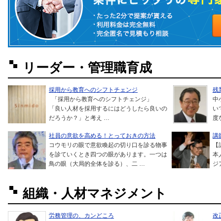
リーダー・管理職育成
採用から教育へのシフトチェンジ
残
「採用から教育へのシフトチェンジ」
中
「良い人材を採用するにはどうしたら良いの
い
だろうか？」と考え …
度
社員の意欲を高める！とっておきの方法
講
コウモリの眼で意欲喚起の切り口を診る物事
【
を診ていくとき四つの眼があります。一つは
本
鳥の眼（大局的全体を診る）、二 …
ジ
組織・人材マネジメント
労務管理の、カンどころ
改