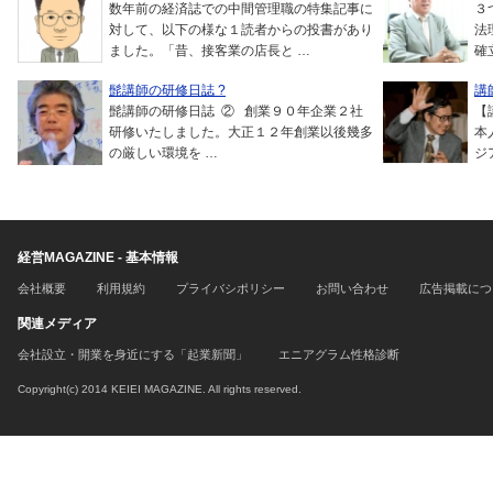
数年前の経済誌での中間管理職の特集記事に
３
対して、以下の様な１読者からの投書があり
法
ました。「昔、接客業の店長と …
確
髭講師の研修日誌 ?
講
髭講師の研修日誌 ② 創業９０年企業２社
【
研修いたしました。大正１２年創業以後幾多
本
の厳しい環境を …
ジ
経営MAGAZINE - 基本情報
会社概要
利用規約
プライバシポリシー
お問い合わせ
広告掲載につ
関連メディア
会社設立・開業を身近にする「起業新聞」
エニアグラム性格診断
Copyright(c) 2014 KEIEI MAGAZINE. All rights reserved.