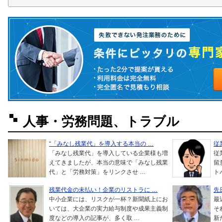
人事・労務問題、トラブル
“「みなし残業代」を導入する本当の …
従
「みなし残業代」を導入している企業様も増
従
えてきましたが、本当の意味で「みなし残業
留
代」と「労務対策」をリンクさせ …
ト
残業代金の未払い！企業のリストラに …
先
中小企業には、リスクが一杯？新聞紙上にお
最
いては、大企業の実力給与制度や成果主義制
そ
度などの導入の記事が、多く取 …
新