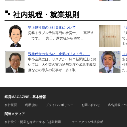
社内規程・就業規則
非正規社員の正社員化について
「
労務トラブル予防専門の社労士、 高野裕
「
一です。 先日、厚労省から &nb …
て
を
残業代金の未払い！企業のリストラに …
コ
中小企業には、リスクが一杯？新聞紙上にお
安
いては、大企業の実力給与制度や成果主義制
仕
度などの導入の記事が、多く取 …
た
経営MAGAZINE - 基本情報
会社概要
利用規約
プライバシポリシー
お問い合わせ
広告掲載につ
関連メディア
会社設立・開業を身近にする「起業新聞」
エニアグラム性格診断