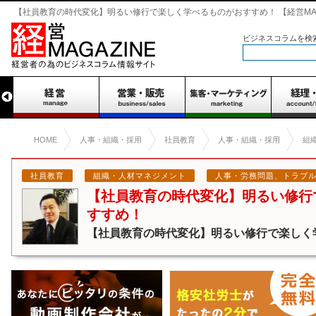
【社員教育の時代変化】明るい修行で楽しく学べるものがおすすめ！ 【経営MAG
ビジネスコラムを検
HOME
人事・組織・採用
社員教育
人事・組織・採用
組
社員教育
組織・人材マネジメント
人事・労務問題、トラブ
【社員教育の時代変化】明るい修行
すすめ！
【社員教育の時代変化】明るい修行で楽しく