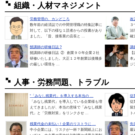
組織・人材マネジメント
労務管理の、カンどころ
改
数年前の経済誌での中間管理職の特集記事に
３
対して、以下の様な１読者からの投書があり
法
ました。「昔、接客業の店長と …
確
髭講師の研修日誌 ?
講
髭講師の研修日誌 ② 創業９０年企業２社
【
研修いたしました。大正１２年創業以後幾多
本
の厳しい環境を …
ジ
人事・労務問題、トラブル
“「みなし残業代」を導入する本当の …
従
「みなし残業代」を導入している企業様も増
従
えてきましたが、本当の意味で「みなし残業
留
代」と「労務対策」をリンクさせ …
ト
残業代金の未払い！企業のリストラに …
先
中小企業には、リスクが一杯？新聞紙上にお
最