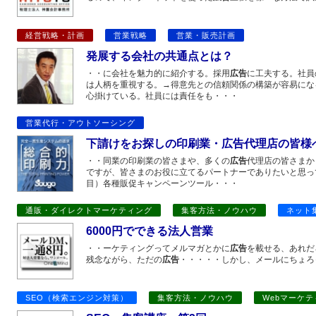
経営戦略・計画
営業戦略
営業・販売計画
発展する会社の共通点とは？
・・に会社を魅力的に紹介する。採用
広告
に工夫する。社員
は人柄を重視する。→得意先との信頼関係の構築が容易にな
心掛けている。社員には責任をも・・・
営業代行・アウトソーシング
下請けをお探しの印刷業・広告代理店の皆様
・・同業の印刷業の皆さまや、多くの
広告
代理店の皆さまか
ですが、皆さまのお役に立てるパートナーでありたいと思っ
目）各種販促キャンペーンツール・・・
通販・ダイレクトマーケティング
集客方法・ノウハウ
ネット
6000円でできる法人営業
・・ーケティングってメルマガとかに
広告
を載せる、あれだ
残念ながら、ただの
広告
・・・・・しかし、メールにちょろ
SEO（検索エンジン対策）
集客方法・ノウハウ
Webマーケ