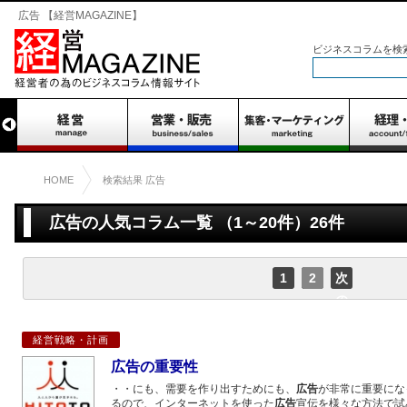
広告 【経営MAGAZINE】
ビジネスコラムを検
HOME
検索結果 広告
広告の人気コラム一覧 （1～20件）26件
1
2
次
の
ペ
経営戦略・計画
ー
ジ
広告の重要性
・・にも、需要を作り出すためにも、
広告
が非常に重要にな
るので、インターネットを使った
広告
宣伝を様々な方法で試