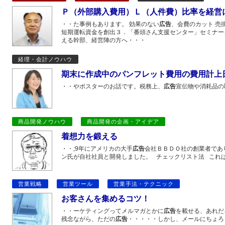
Ｐ（外部購入費用）Ｌ（人件費）比率を経営
・・た事例もあります。 効果のない
広告
、会費のカット 売
短期運転資金を創出３．「番頭さん支援センター」セミナー
える幹部、経営陣の方へ・・・
経理・会計ノウハウ
期末に作成中のパンフレット費用の費用計上
・・やポスターのお話です。税務上、
広告
宣伝物や消耗品の
商品開発ノウハウ
商品開発の企画・アイデア
着想力を鍛える
・・;9年にアメリカの大手
広告
会社ＢＢＤＯ社の創業者であ
ン氏が自社社員と開発しました。 チェックリスト法 これ
営業戦略
営業ツール
営業手法・テクニック
お客さんを集めるコツ！
・・ーケティングってメルマガとかに
広告
を載せる、あれだ
残念ながら、ただの
広告
・・・・・しかし、メールにちょろ