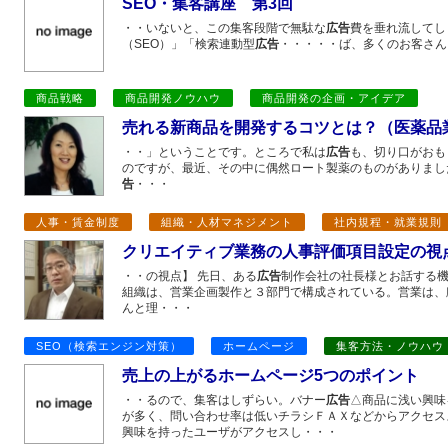
SEO・集客講座 第3回
・・いないと、この集客段階で無駄な
広告
費を垂れ流してし
（SEO）」「検索連動型
広告
・・・・・ば、多くのお客さん
商品戦略
商品開発ノウハウ
商品開発の企画・アイデア
売れる新商品を開発するコツとは？（医薬品
・・」ということです。ところで私は
広告
も、切り口がおも
のですが、最近、その中に偶然ロート製薬のものがありまし
告
・・・
人事・賃金制度
組織・人材マネジメント
社内規程・就業規則
クリエイティブ業務の人事評価項目設定の視
・・の視点】 先日、ある
広告
制作会社の社長様とお話する機
組織は、営業企画製作と３部門で構成されている。営業は、
んと理・・・
SEO（検索エンジン対策）
ホームページ
集客方法・ノウハウ
売上の上がるホームページ5つのポイント
・・るので、集客はしずらい。バナー
広告
△商品に浅い興味
が多く、問い合わせ率は低いチラシＦＡＸなどからアクセス
興味を持ったユーザがアクセスし・・・