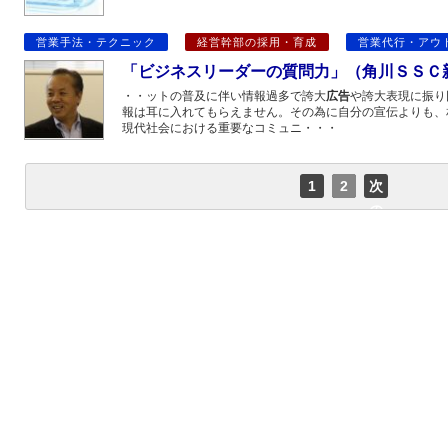
営業手法・テクニック
経営幹部の採用・育成
営業代行・アウ
「ビジネスリーダーの質問力」（角川ＳＳＣ
・・ットの普及に伴い情報過多で誇大
広告
や誇大表現に振り
報は耳に入れてもらえません。その為に自分の宣伝よりも、
現代社会における重要なコミュニ・・・
1
2
次
の
ペ
ー
ジ