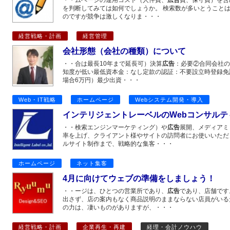
・・ムページの運用コスト（人件費、
広告
費、保守費）を含
を判断してみては如何でしょうか。 検索数が多いとうこと
のですが競争は激しくなりま・・・
経営戦略・計画
経営管理
会社形態（会社の種類）について
・・合は最長10年まで延長可）決算
広告
：必要②合同会社の
知度が低い最低資本金：なし定款の認証：不要設立時登録免許税
場合6万円）最少出資・・・
Web・IT戦略
ホームページ
Webシステム開発・導入
インテリジェントレーベルのWebコンサルテ
・・検索エンジンマーケティング）や
広告
展開、メディアミ
率を上げ、クライアント様やサイトの訪問者にお使いいただ
ルサイト制作まで、戦略的な集客・・・
ホームページ
ネット集客
4月に向けてウェブの準備をしましょう！
・・ージは、ひとつの営業所であり、
広告
であり、店舗です
出さず、店の案内もなく商品説明のままならない店員がいる
の力は、凄いものがありますが、・・・
経営戦略・計画
企業再生・再建
経理・会計ノウハウ