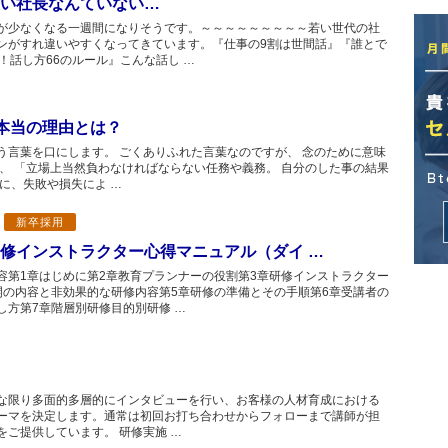
い社長なんていない…
が少なくなる一週間になりそうです。～～～～～～～～～若い世代の社
ンがすれ違いやすくなってきています。『仕事の9割は世間話』『誰とで
！話し方66のルール』こんな話し …
本当の理由とは？
う言葉を口にします。 ごくありふれた言葉なのですが、 念のために意味
は、 「立場上当然負わなければならない任務や義務。 自分のした事の結果
に、失敗や損失によ …
新卒採用
修インストラクター心得マニュアル（ダイ …
容第1章はじめに第2章教育プランナーの役割第3章研修インストラクター
開の内容と非効果的な研修内容第5章研修の準備とその手順第6章受講者の
し方第7章階層別研修目的別研修 …
な限り多面的多層的にインタビューを行い、お客様の人材育成における
ーマを決定します。通常は初回お打ち合わせからフォローまで講師が担
ご提供しています。 研修実施 …