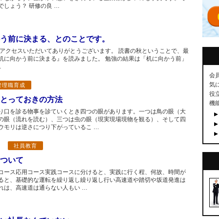
しょう？ 研修の良 …
う前に決まる、とのことです。
にアクセスいただいてありがとうございます。 読書の秋ということで、最
机に向かう前に決まる』を読みました。 勉強の結果は「机に向かう前」
…
会
気
管理職育成
役
とっておきの方法
機
り口を診る物事を診ていくとき四つの眼があります。一つは鳥の眼（大
の眼（流れを読む）、三つは虫の眼（現実現場現物を観る）、そして四
ウモリは逆さにつり下がっているこ …
社員教育
ついて
コース応用コース実践コースに分けると、実践に行く程、何故、時間が
ると、基礎的な運転を繰り返し繰り返し行い高速道や踏切や坂道発進は
れは、高速道は通らない人もい …