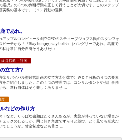
留意点～３つの判断行動について】人事評価を実施するにあたって「行
の選択」の３つの判断行動を正しく行うことが大切です。このステップ
価実務の基本です。（１）行動の選択 …
鹿であれ。
れアップルコンピュータ創立CEOのスティーブジョブス氏のスタンフォ
から「『Stay hungry, stayfoolish.（ハングリーであれ。馬鹿で
の私は常に自分自身そうありたい …
経営戦略・計画
の立て方?
方③サバイバル型経営計画の立て方①と②で〉ＷＯＴ分析の４つの要素
方をご紹介しました。この４つの整理では、コンサルタントや会計事務
から、進行自体はそう難しくありませ …
制度
ルなどの作り方
ストなど、りっぱな書類はたくさんあるが、実態が伴っていない場合が
チェックのしるしが、同じ傾き角度でずらりと並び、どう見ても形式だ
いでしょうか。賃金制度なども昔コ …