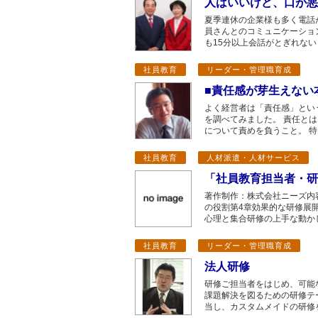
人はいいけど、口が悪
夏季連休の企業様も多く電話
員さんとのコミュニケーショ
も15分以上会話がとぎれない
社員教育
リーダー・管理職育成
■責任感が芽生えない
よく経営者は「責任感」とい
を調べてみました。 責任と
について責めを負うこと。 特
社員教育
人材派遣・人材サービス
「社員教育担当者・研
著作制作：株式会社ニーズ内
の役割第4章効果的な研修展
心理と集合研修の上手な動か
社員教育
リーダー・管理職育成
法人研修
研修ご担当者をはじめ、可能
課題解決を図るための研修テ
当し、カスタムメイドの研修を