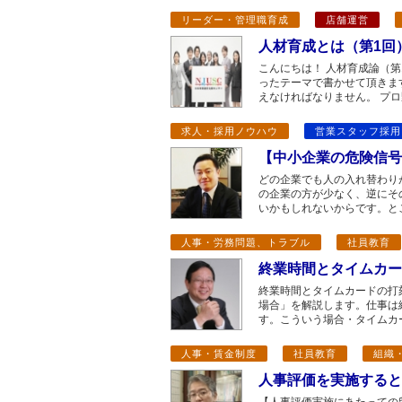
リーダー・管理職育成
店舗運営
人材育成とは（第1回
こんにちは！ 人材育成論（
ったテーマで書かせて頂きま
えなければなりません。 プロ
求人・採用ノウハウ
営業スタッフ採用
【中小企業の危険信号
どの企業でも人の入れ替わり
の企業の方が少なく、逆にそ
いかもしれないからです。と
人事・労務問題、トラブル
社員教育
終業時間とタイムカー
終業時間とタイムカードの打
場合」を解説します。仕事は
す。こういう場合・タイムカ
人事・賃金制度
社員教育
組織
人事評価を実施すると