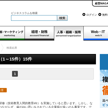
経営MAGA
ビジネスコラムを検索
ログイン
無料
検索結果
1～15件）15件
1
教育
研修（技術教育人間的教育etc）を実施していると思います。しかし、な
つながらず、歯がゆい思いをされている企業様が多いのも事実です。で