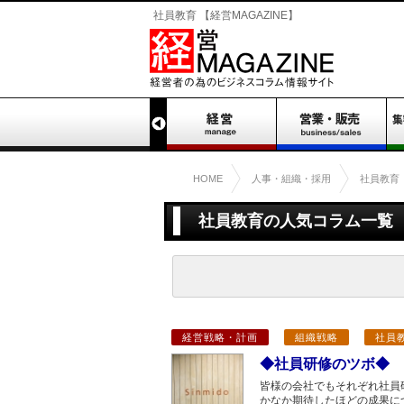
社員教育 【経営MAGAZINE】
HOME
人事・組織・採用
社員教育
社員教育の人気コラム一覧 （
経営戦略・計画
組織戦略
社員
◆社員研修のツボ◆
皆様の会社でもそれぞれ社員
かなか期待したほどの成果に