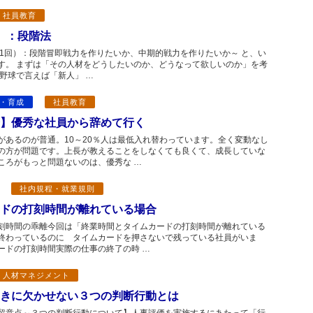
社員教育
）：段階法
第1回）：段階冒即戦力を作りたいか、中期的戦力を作りたいか～ と、い
す。 まずは「その人材をどうしたいのか、どうなって欲しいのか」を考
野球で言えば「新人」 …
・育成
社員教育
】優秀な社員から辞めて行く
があるのが普通。10～20％人は最低入れ替わっています。全く変動なし
の方が問題です。上長が教えることをしなくても良くて、成長していな
ころがもっと問題ないのは、優秀な …
社内規程・就業規則
ドの打刻時間が離れている場合
刻時間の乖離今回は「終業時間とタイムカードの打刻時間が離れている
終わっているのに タイムカードを押さないで残っている社員がいま
ードの打刻時間実際の仕事の終了の時 …
・人材マネジメント
きに欠かせない３つの判断行動とは