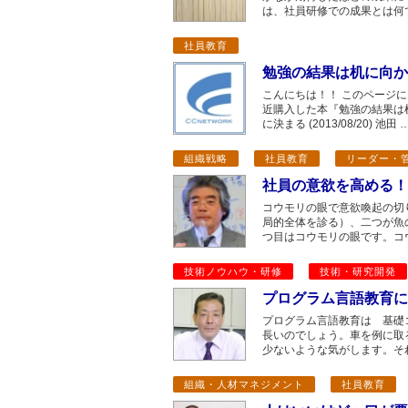
は、社員研修での成果とは何で
社員教育
勉強の結果は机に向か
こんにちは！！ このページ
近購入した本『勉強の結果は
に決まる (2013/08/20) 池田 
組織戦略
社員教育
リーダー・
社員の意欲を高める！
コウモリの眼で意欲喚起の切
局的全体を診る）、二つが魚
つ目はコウモリの眼です。コ
技術ノウハウ・研修
技術・研究開発
プログラム言語教育に
プログラム言語教育は 基礎
長いのでしょう。車を例に取
少ないような気がします。そ
組織・人材マネジメント
社員教育