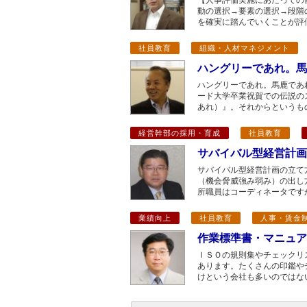
【人事評価実施にあたっての
動の選択→要素の選択→段階
を確実に踏んでいくことが評
社員教育
組織・人材マネジメント
ハングリーであれ。馬
ハングリーであれ。馬鹿であ
ード大学卒業祝賀での伝説のスピーチ
あれ）』。それからというも
経営幹部の採用・育成
社員教育
サバイバル型経営計画
サバイバル型経営計画の立て
（機会脅威強み弱み）の出し
所職員はコーディネータです
業績向上
社員教育
人事・賃金
作業標準書・マニュア
ＩＳＯの規則集やチェックリ
あります。たくさんの印鑑や
けという会社も多いのではな